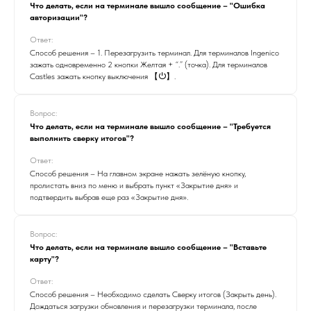
Что делать, если на терминале вышло сообщение – "Ошибка
авторизации"?
Ответ:
Способ решения – 1. Перезагрузить терминал. Для терминалов Ingenico
зажать одновременно 2 кнопки Желтая + “.” (точка). Для терминалов
Castles зажать кнопку выключения 【 ⏻】.
Вопрос:
Что делать, если на терминале вышло сообщение – "Требуется
выполнить сверку итогов"?
Ответ:
Способ решения – На главном экране нажать зелёную кнопку,
пролистать вниз по меню и выбрать пункт «Закрытие дня» и
подтвердить выбрав еще раз «Закрытие дня».
Вопрос:
Что делать, если на терминале вышло сообщение – "Вставьте
карту"?
Ответ:
Способ решения – Необходимо сделать Сверку итогов (Закрыть день).
Дождаться загрузки обновления и перезагрузки терминала, после