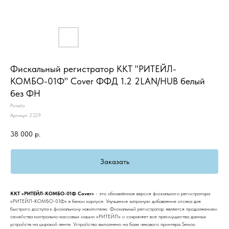
Фискальный регистратор ККТ "РИТЕЙЛ-
КОМБО-01Ф" Cover ФФД 1.2 2LAN/HUB белый
без ФН
Ритейл
Артикул:
2329
38 000
р.
Заказать
ККТ «РИТЕЙЛ-КОМБО-01Ф Cover»
- это обновлённая версия фискального регистратора
«РИТЕЙЛ-КОМБО-01Ф» в белом корпусе. Улучшения затронули добавление отсека для
быстрого доступа к фискальному накопителю. Фискальный регистратор является продолжением
семейства контрольно-кассовых машин «РИТЕЙЛ» и сохраняет все преимущества данных
устройств на широкой ленте. Устройство выполнено на базе чекового принтера Sewoo