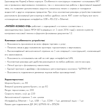
(производство Корея) в белом корпусе. Особенности конструкции позволяют использовать ККТ
как а привычном вертикальном положении, так и с возможностью работы с фронтальной выдачей
чека, что позволяет дополнительно защитить механизмы печати и отреза от попадания
жидкостей и других инородных предметов. При этом компактные размеры устройства позволяют
расположить фискальный регистратор в любом удобном месте. ККТ имеет на борту все часто
используемые проводные интерфейсы USB и RS-232 и Ethernet.
«РИТЕЙЛ-КОМБО-01Ф»
работает с маркировкой и в полном соответствии с
законодательством (закон №54 ФЗ в редакции от 3 июля 2016 года) и внесен в реестр
контрольно-кассовой техники в формате фискальных документов 1.2.
Ключевые особенности устройства:
— Возможность применения во всех сферах торговли и услуг;
— Печатать чеков в двух положениях принтера: горизонтально и вертикально;
— Высоконадёжный автоматический отрезчик на 3 млн операций с конструкцией, исключающей
его заклинивание;
— Возможность использовать как хаб за счёт двух интерфейсов LAN;
— Компактные размеры для удобства размещения на любом рабочем месте кассира;
— Лёгкий доступ к фискальному накопителю;
— Единый протокол и драйвер с фискальными регистраторами компании "ШТРИХ-М";
— Возможность подключения денежных ящиков любых производителей.
Характеристики:
Ширина бумаги, мм 80
Внешний диаметр рулона бумаги, мм до 83
Ресурс термоголовки, км 200
Скорость печати, мм/с до 220
Автоматический отрезчик 3 млн. циклов
Интерфейсы Ethernet – 1 шт., USB – 1 шт., COM – 1 шт., денежный ящик – 1 шт.
Разъем для подключения ДЯ 24V, ШТРИХ-М и EPSON