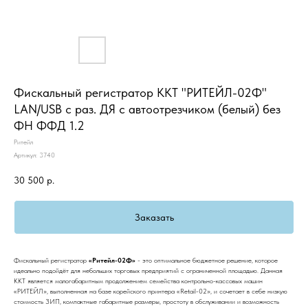
Фискальный регистратор ККТ "РИТЕЙЛ-02Ф"
LAN/USB с раз. ДЯ с автоотрезчиком (белый) без
ФН ФФД 1.2
Ритейл
Артикул:
3740
30 500
р.
Заказать
Фискальный регистратор
«Ритейл-02Ф»
- это оптимальное бюджетное решение, которое
идеально подойдёт для небольших торговых предприятий с ограниченной площадью. Данная
ККТ является малогабаритным продолжением семейства контрольно-кассовых машин
«РИТЕЙЛ», выполненная на базе корейского принтера «Retail-02», и сочетает в себе низкую
стоимость ЗИП, компактные габаритные размеры, простоту в обслуживании и возможность