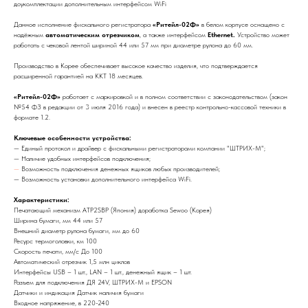
доукомплектации дополнительным интерфейсом WiFi
Данное исполнение фискального регистратора
«Ритейл-02Ф»
в белом корпусе оснащено с
надёжным
автоматическим отрезчиком
, а также интерфейсом
Ethernet.
Устройство может
работать с чековой лентой шириной 44 или 57 мм при диаметре рулона до 60 мм.
Производство в Корее обеспечивает высокое качество изделия, что подтверждается
расширенной гарантией на ККТ 18 месяцев.
«Ритейл-02Ф»
работает с маркировкой и в полном соответствии с законодательством (закон
№54 ФЗ в редакции от 3 июля 2016 года) и внесен в реестр контрольно-кассовой техники в
формате 1.2.
Ключевые особенности устройства:
— Единый протокол и драйвер с фискальными регистраторами компании "ШТРИХ-М";
— Наличие удобных интерфейсов подключения;
—
Возможность подключения денежных ящиков любых производителей;
— Возможность установки дополнительного интерфейса WiFi.
Характеристики:
Печатающий механизм ATP2SBP (Япония) доработка Sewoo (Корея)
Ширина бумаги, мм 44 или 57
Внешний диаметр рулона бумаги, мм до 60
Ресурс термоголовки, км 100
Скорость печати, мм/с До 100
Автоматический отрезчик 1,5 млн циклов
Интерфейсы USB – 1 шт., LAN – 1 шт., денежный ящик – 1 шт.
Разъем для подключения ДЯ 24V, ШТРИХ-М и EPSON
Датчики и индикация Датчик наличия бумаги
Входное напряжение, в 220-240