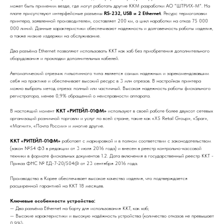
может быть применим везде, где могут работать другие ККМ разработки АО "ШТРИХ-М". На
плате присутствуют интерфейсные разъемы
RS-232, USB и 2 Ethernet
. Ресурс термоголовки
принтера, заявленной производителем, составляет 200 км, а цикл наработки на отказ 75 000
000 линий. Данные характеристики обеспечивают надежность и долговечность работы изделия,
а также низкие издержки на обслуживание.
Два разъёма Ethernet позволяют использовать ККТ как хаб без приобретения дополнительного
оборудования и прокладки дополнительных кабелей.
Автоматический отрезчик гильотинного типа является самым надежным и зарекомендовавшим
себя на практике и обеспечивает высокий ресурс в 3 млн отрезов. В настройках принтера
можно выбрать метод отреза: полный или частичный. Высокая надежность работы фискального
регистратора, менее 0,9% обращений о неисправности аппарата.
В настоящий момент
ККТ «РИТЕЙЛ-01ФМ»
используют в своей работе более двухсот сетевых
организаций розничной торговли и услуг по всей стране, такие как «Х5 Retail Group», «Spar»,
«Магнит», «Почта России» и многие другие.
ККТ «РИТЕЙЛ-01ФМ»
работает с маркировкой и в полном соответствии с законодательством
(закон №54 ФЗ в редакции от 3 июля 2016 года) и внесен в реестр контрольно-кассовой
техники в формате фискальных документов 1.2. Дата включения в государственный реестр ККТ -
Приказ ФНС № ЕД-7-20/504@ от 23 сентября 2016 года.
Производство в Корее обеспечивает высокое качество изделия, что подтверждается
расширенной гарантией на ККТ 18 месяцев.
Ключевые особенности устройства:
— Два разъёма Ethernet на борту для использования ККТ, как хаб;
— Высокие характеристики и высокую надёжность устройства (количество отказов не превышает
0,9%);