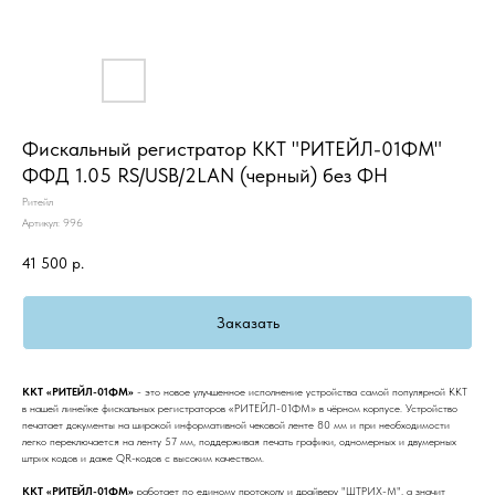
Фискальный регистратор ККТ "РИТЕЙЛ-01ФМ"
ФФД 1.05 RS/USB/2LAN (черный) без ФН
Ритейл
Артикул:
996
41 500
р.
Заказать
ККТ «РИТЕЙЛ-01ФМ»
- это новое улучшенное исполнение устройства самой популярной ККТ
в нашей линейке фискальных регистраторов «РИТЕЙЛ-01ФМ» в чёрном корпусе. Устройство
печатает документы на широкой информативной чековой ленте 80 мм и при необходимости
легко переключается на ленту 57 мм, поддерживая печать графики, одномерных и двумерных
штрих кодов и даже QR-кодов с высоким качеством.
ККТ «РИТЕЙЛ-01ФМ»
работает по единому протоколу и драйверу "ШТРИХ-М", а значит