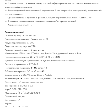
— Наличие датчика окончания ленты, который информирует о том, что лента заканчивается и
скоро потребуется замена;
— Высоконадёжный автоматический отрезчик на 3 млн операций с конструкцией, исключающей
его заклинивание;
— Единый протокол и драйвер с фискальными регистраторами компании "ШТРИХ-М";
— Возможность подключения денежных ящиков любых производителей;
— Низкая стоимость ЗИП.
Характеристики:
Ширина бумаги, мм 57 или 80
Внешний диаметр рулона бумаги, мм до 80
Ресурс термоголовки, км 200
Скорость печати, мм/с до 220
Автоматический отрезчик 3 млн. циклов
Интерфейсы USB – 1 шт., COM – 1 шт., LAN – 2 шт., денежный ящик – 1 шт.
Разъем для подключения ДЯ 24V, ШТРИХ-М и EPSON
Датчики и индикация Датчик наличия бумаги, датчик окончания ленты
Входное напряжение, в 220-240
Потребляемая мощность, Вт Не более 42
Рабочая температура, °С от +5 до +40
Совместимость с ОС Windows, Linux и Android
Комплектация ККТ «РИТЕЙЛ-01ФМ», кабель USB, кабель COM, блок питания
Справочные габаритные размеры, мм:
Без короба: 152х202х150,5
Короб: 330х270х230
Мастербокс (4 в 1): 550х350х450
Справочный вес, кг:
Без короба: 1,7
Короб: 3