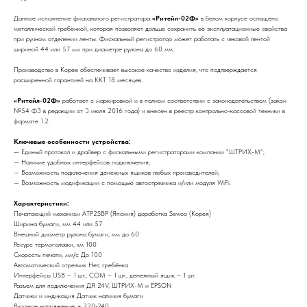
Данное исполнение фискального регистратора
«Ритейл-02Ф»
в белом корпусе оснащено
металлической гребёнкой, которая позволяет дольше сохранить её эксплуатационные свойства
при ручном отделении ленты. Фискальный регистратор может работать с чековой лентой
шириной 44 или 57 мм при диаметре рулона до 60 мм.
Производство в Корее обеспечивает высокое качество изделия, что подтверждается
расширенной гарантией на ККТ 18 месяцев.
«Ритейл-02Ф»
работает с маркировкой и в полном соответствии с законодательством (закон
№54 ФЗ в редакции от 3 июля 2016 года) и внесен в реестр контрольно-кассовой техники в
формате 1.2.
Ключевые особенности устройства:
— Единый протокол и драйвер с фискальными регистраторами компании "ШТРИХ-М";
— Наличие удобных интерфейсов подключения;
— Возможность подключения денежных ящиков любых производителей;
— Возможность модификации с помощью автоотрезчика и/или модуля WiFi.
Характеристики:
Печатающий механизм ATP2SBP (Япония) доработка Sewoo (Корея)
Ширина бумаги, мм 44 или 57
Внешний диаметр рулона бумаги, мм до 60
Ресурс термоголовки, км 100
Скорость печати, мм/с До 100
Автоматический отрезчик Нет, гребёнка
Интерфейсы USB – 1 шт., COM – 1 шт., денежный ящик – 1 шт.
Разъем для подключения ДЯ 24V, ШТРИХ-М и EPSON
Датчики и индикация Датчик наличия бумаги
Входное напряжение, в 220-240