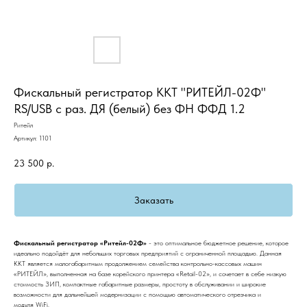
Фискальный регистратор ККТ "РИТЕЙЛ-02Ф"
RS/USB с раз. ДЯ (белый) без ФН ФФД 1.2
Ритейл
Артикул:
1101
23 500
р.
Заказать
Фискальный регистратор «Ритейл-02Ф»
- это оптимальное бюджетное решение, которое
идеально подойдёт для небольших торговых предприятий с ограниченной площадью. Данная
ККТ является малогабаритным продолжением семейства контрольно-кассовых машин
«РИТЕЙЛ», выполненная на базе корейского принтера «Retail-02», и сочетает в себе низкую
стоимость ЗИП, компактные габаритные размеры, простоту в обслуживании и широкие
возможности для дальнейшей модернизации с помощью автоматического отрезчика и
модуля WiFi.