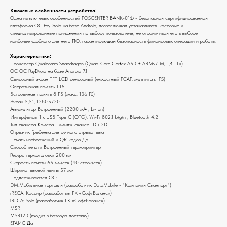
Ключевые особенности устройства:
Одна из ключевых особенностей POSCENTER BANK-01Ф - безопасная сертифицированная
платформа ОС PayDroid на базе Android, позволяющая устанавливать кассовые и
специализированные приложения по выбору пользователя, не ограничивая его в выборе
наиболее удобного для него ПО, гарантирующая безопасность финансовых операций и работы.
Характеристики:
Процессор Qualcomm Snapdragon (Quad-Core Cortex A53 + ARMv7-M, 1,4 ГГц)
ОС ОС PayDroid на базе Android 7.1
Сенсорный экран TFT LCD сенсорный (емкостный PCAP, мультитач, IPS)
Оперативная память 1 Гб
Встроенная память 8 ГБ (макс. 136 Гб)
Экран 5,5", 1280 х720
Аккумулятор Встроенный (2200 мАч, Li-Ion)
Интерфейсы 1 x USB Type C (OTG), Wi-Fi 802.1 b/g/n , Bluetooth 4.2
Тип сканера Камера - имидж-сканер 1D / 2D
Отрезчик Гребенка для ручного отрыва чека
Печать изображений и QR-кодов Да
Способ печати Встроенный термопринтер
Ресурс термоголовки 200 км
Скорость печати 65 мм/сек (40 строк/сек)
Ширина чековой ленты 57 мм
Поддерживаются ОС:
DM.Мобильная торговля (разработчик DataMobile - "Компания Сканпорт")
iRECA: Кассир (разработчик ГК «СофтБаланс»)
iRECA: Solo (разработчик ГК «СофтБаланс»)
MSR
MSR123 (входит в базовую поставку)
ЕГАИС Да