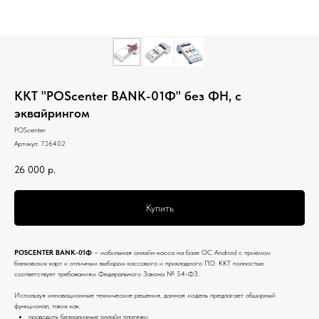
ККТ "POScenter BANK-01Ф" без ФН, с
эквайрингом
POScenter
Артикул:
736402
26 000
р.
Купить
POSCENTER BANK-01Ф
– мобильная онлайн-касса на базе ОС Android с приемом
банковских карт и отличным выбором кассового и прикладного ПО. ККТ полностью
соответствует требованиям Федерального Закона № 54-ФЗ.
Используя инновационные технические решения, данная модель предлагает обширный
функционал, таких как:
проводить безналичные онлайн платежи;