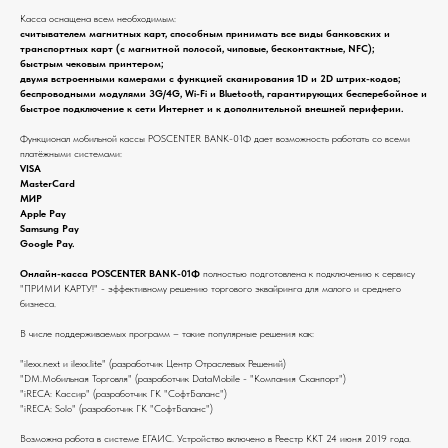
Касса оснащена всем необходимым:
считывателем магнитных карт, способным принимать все виды банковских и
транспортных карт (с магнитной полосой, чиповые, бесконтактные, NFC);
быстрым чековым принтером;
двумя встроенными камерами с функцией сканирования 1D и 2D штрих-кодов;
беспроводными модулями 3G/4G, Wi-Fi и Bluetooth, гарантирующих бесперебойное и
быстрое подключение к сети Интернет и к дополнительной внешней периферии.
Функционал мобильной кассы POSCENTER BANK-01Ф дает возможность работать со всеми
платёжными системами:
VISA
MasterCard
МИР
Apple Pay
Samsung Pay
Google Pay.
Онлайн-касса POSCENTER BANK-01Ф
полностью подготовлена к подключению к сервису
"ПРИМИ КАРТУ!" - эффективному решению торгового эквайринга для малого и среднего
бизнеса.
В числе поддерживаемых программ – такие популярные решения как:
"ilexx.next и ilexx.lite" (разработчик Центр Отраслевых Решений)
"DM.Мобильная Торговля" (разработчик DataMobile - "Компания Сканпорт")
"iRECA: Кассир" (разработчик ГК "СофтБаланс")
"iRECA: Solo" (разработчик ГК "СофтБаланс")
Возможна работа в системе ЕГАИС. Устройство включено в Реестр ККТ 24 июня 2019 года.