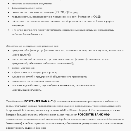
печатать финансовые документы;
формировать отчетности;
сканировать товарные штрих-коды (1D, 2D, QR-коды);
поддерживать высокоскоростное подключение к сети Интернет и ОФД;
работать со всеми основными банками-эквайерами через сервис «Прими карту» и
напрямую.
и многое другое, что может потребовать современный взыскательный пользователь
мобильной онлайн-кассы.
Это отличное и современное решение для:
предприятий сферы услуг (парикмахерских, салонов красоты, автомастерских, химчисток и
много другого);
потребительской розницы и торговых точек малого формата (в том числе и для
предприятий, обязанных работать с маркировкой);
онлайн-магазинов;
кафе и точек фаст-фуда, ресторанов;
курьерских служб и предприятий общественного транспорта;
складских и логистических комплексов;
для всех видов бизнеса, где требуется надежность, автономность и
многофункциональность.
Онлайн-касса
POSCENTER BANK-01Ф
отличается компактными размерами и небольшим
весом, благодаря хорошо проработанной эргономике и современным техническим решениям.
Встроенный 4G модем, высокоскоростные Wi-Fi и Bluetooth (верс.4.2) соединения, а также
батарея большой емкости, обеспечивают смарт-терминал
POSCENTER BANK-01Ф
возможностью продолжительной автономной работы и приема всех видов платежей (наличных и
безналичных) в любом сценарии использования, обеспечивая универсальность и максимальную
эффективность ведения бизнеса.