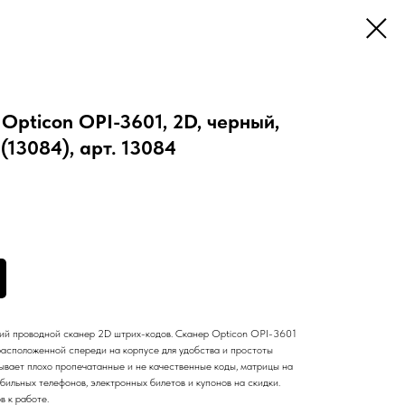
Opticon OPI-3601, 2D, черный,
(13084), арт. 13084
кий проводной сканер 2D штрих-кодов. Сканер Opticon OPI-3601
 расположенной спереди на корпусе для удобства и простоты
ывает плохо пропечатанные и не качественные коды, матрицы на
бильных телефонов, электронных билетов и купонов на скидки.
в к работе.