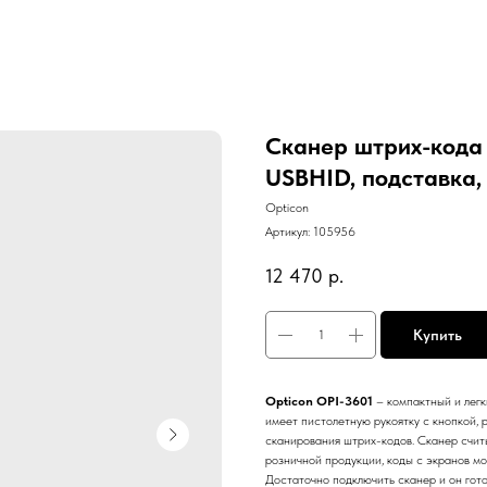
Сканер штрих-кода 
USBHID, подставка, 
Opticon
Артикул:
105956
12 470
р.
Купить
Opticon OPI-3601
– компактный и лег
имеет пистолетную рукоятку с кнопкой,
сканирования штрих-кодов. Сканер счит
розничной продукции, коды с экранов мо
Достаточно подключить сканер и он гото