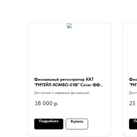
Фискальный регистратор ККТ
Фис
"РИТЕЙЛ-КОМБО-01Ф" Cover ФФД
"РИ
1.2 2LAN/HUB белый без ФН
c W
Доступный и надежный фискальный
Дост
регистратор, который идеально подходит для
реги
38 000
р.
25
небольших торговых предприятий.
небо
Подробнее
П
Купить