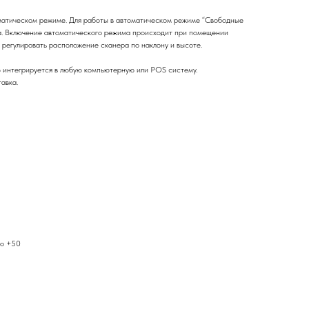
оматическом режиме. Для работы в автоматическом режиме “Свободные
ка. Включение автоматического режима происходит при помещении
т регулировать расположение сканера по наклону и высоте.
 интегрируется в любую компьютерную или POS систему.
авка.
до +50