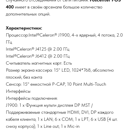
400
имеет в своём арсенале большое количество
дополнительных опций.
Характеристики:
Процессор:Intel®Celeron® J1900, 4-х ядерный, 4 потока, 2.0
ГГц
Intel®Celeron® J4125 @ 2.00 ГГц
Intel®Celeron® J6412 @ 2.00 ГГц
Считыватель магнитных карт: Есть
Размер экрана кассира: 15" LED, 1024*768, абсолютно
плоский, без канта
Сенсор: 15" емкостной P-CAP, 10 Point Multi-Touch
Интерфейсы
Интерфейсы подключения:
J1900: 1 х Функция мульти дисплея DP MST /
Поддерживаемые стандартные HDMI, DVI, DP каждого
кабеля клиента; 1 х LAN; 6 х COM; 1 х LPT; 6 х USB (4 шт.
снизу корпуса); 1 х Line out; 1 х Mic-in