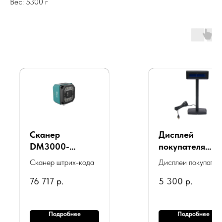
Вес: 5300 г
Сканер
Дисплей
DM3000-
покупателя
13PW6H
ШТРИХ-Т D3
Сканер штрих-кода
Дисплеи покупател
(Быстрый
(USB, LCD 2x20
76 717
р.
5 300
р.
Ethernet, 1.3 МП,
черный
Фокусное
расстояние 6
Подробнее
Подробнее
мм, 14 белых