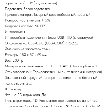
горизонтали); 51° (по диагонали)
Подсветка: Белая подсветка
Прицел сканера: Лазерный крестообразный, красный
Контрастность печати: ≥ 6%
Кадровая частота: 60 FPS
Интерфейсы
Интерфейсы подключения: База: USB-HID (клавиатура)
Опционально: USB-CDC (USB-COM) / RS232
Физические характеристики
Размеры: 180 х 87 х 69 мм
Вес: 203 гр
Материал изготовления: PC + GF + ABS (Поликарбонат +
Стекловолокно + Термопластичный синтетический материал)
Защищенный корпус: Многократное падение на бетонный
пол с высоты 2 м
Штрихкод
Чтение 2D штрихкода: Да
Типы штрихкодов: 1D: Распознает все известные линейные
штрих-коды, Codabar, Code 11, Code 128, Code 32, Code 39,