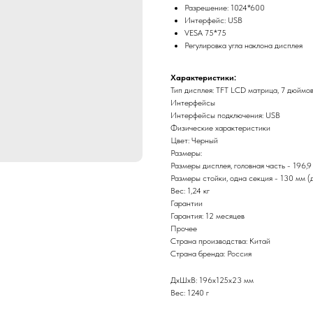
Разрешение: 1024*600
Интерфейс: USB
VESA 75*75
Регулировка угла наклона дисплея
Характеристики:
Тип дисплея: TFT LCD матрица, 7 дюймов
Интерфейсы
Интерфейсы подключения: USB
Физические характеристики
Цвет: Черный
Размеры:
Размеры дисплея, головная часть - 196,9
Размеры стойки, одна секция - 130 мм (
Вес: 1,24 кг
Гарантии
Гарантия: 12 месяцев
Прочее
Страна производства: Китай
Страна бренда: Россия
ДxШxВ: 196x125x23 мм
Вес: 1240 г