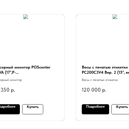
сорный монитор POScenter
Весы с печатью этикетки
A (17",P-
PC200C3V4 Вер. 2 (15", е
/4:3/1280*1024/HDMI,VGA,USB,
RAM 4Gb/SSD 128 Gb) Wi
орный монитор
Весы с печатью этикетки
io out) черный
черный моноблок POScen
 350
р.
120 000
р.
одробнее
Подробнее
Купить
Купить