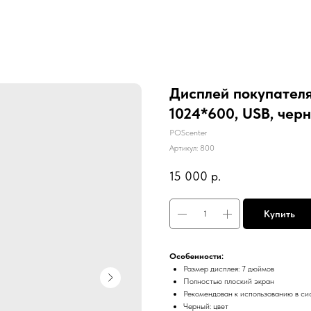
Дисплей покупателя
1024*600, USB, чер
POScenter
Артикул:
800
15 000
р.
Купить
Особенности:
Размер дисплея: 7 дюймов
Полностью плоский экран
Рекомендован к использованию в си
Черный: цвет