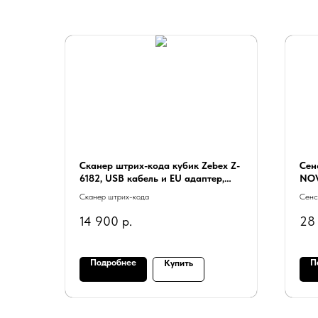
Сканер штрих-кода кубик Zebex Z-
Сен
6182, USB кабель и EU адаптер,
NOV
арт. 88N-8200UB-E01, арт. 88N-
CAP
Сканер штрих-кода
Сенс
8200UB-E01
Aud
14 900
р.
28
Подробнее
П
Купить