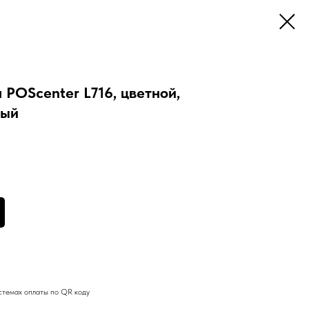
 POScenter L716, цветной,
ный
стемах оплаты по QR коду