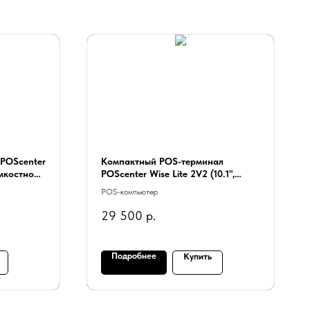
 POScenter
Компактный POS-терминал
мкостной,
POScenter Wise Lite 2V2 (10.1",
ndows 10,
J4105, RAM 8Gb, M2 SSD 128Gb,
POS-компьютер
ter
WiFi, BT) без ОС, 2 года гарантии
29 500
р.
Подробнее
Купить