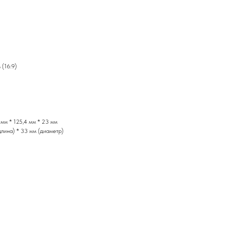
 (16:9)
 мм * 125,4 мм * 23 мм
длина) * 33 мм (диаметр)