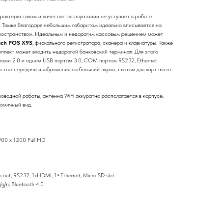
рактеристикам и качестве эксплуатации не уступает в работе
. Также благодаря небольшим габаритам идеально вписывается на
ространством. Идеальным и недорогим кассовым решением может
uch POS X9S
, фискального регистратора, сканера и клавиатуры. Также
мплект может входить недорогой банковский терминал. Для этого
тами 2.0 и одним USB портам 3.0, COM портом RS232, Ethernet
тью передачи изображения на больший экран, слотом для карт micro
роводной работы, антенна WiFi аккуратно располагается в корпусе,
номичный вид.
900 х 1200 Full HD
 out, RS232, 1xHDMI, 1×Ethernet, Micro SD slot
g/n; Bluetooth 4.0