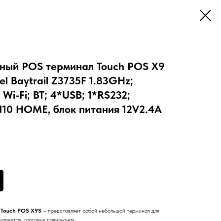
ный POS терминал Touch POS X9
tel Baytrail Z3735F 1.83GHz;
i-Fi; BT; 4*USB; 1*RS232;
10 HOME, блок питания 12V2.4A
 Touch POS X9S
– представляет собой небольшой терминал для
маркетах, торговых павильонах.