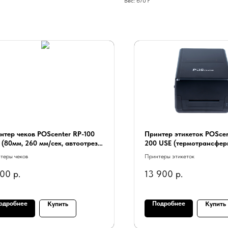
Вес: 670 г
нтер чеков POScenter RP-100
Принтер этикеток POScen
 (80мм, 260 мм/сек, автоотрез,
200 USE (термотрансфер
32+USB+LAN) белый
203dpi; ширина ленты в 
теры чеков
Принтеры этикеток
1" - 4", USB+Serial+Ether
700
р.
13 900
р.
одробнее
Подробнее
Купить
Купить