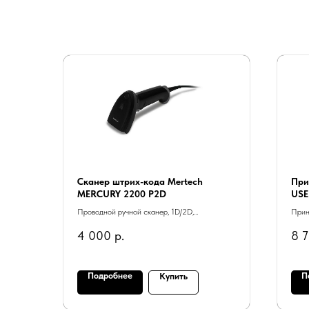
Сканер штрих-кода Mertech
При
MERCURY 2200 P2D
USE
RS2
Проводной ручной сканер, 1D/2D,
Прин
интерфейсный кабель USB, чёрный
4 000
р.
8 
Подробнее
П
Купить