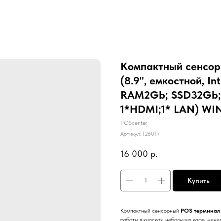
Компактный сенсор
(8.9", емкостной, In
RAM2Gb; SSD32Gb; W
1*HDMI;1* LAN) WIN
POScenter
Артикул:
126017
16 000
р.
Купить
Компактный сенсорный
POS терминал
работы в киосках, небольших кафе, мини