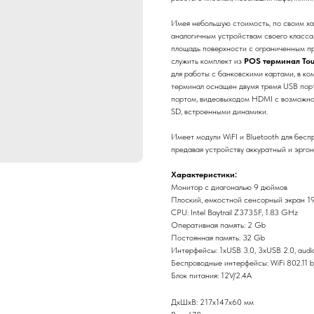
Имея небольшую стоимость, по своим ха
аналогичным устройствам своего класса
площадь поверхности с ограниченным п
служить комплект из
POS терминал To
для работы с банковскими картами, в ко
терминал оснащен двумя тремя USB пор
портом, видеовыходом HDMI с возможнос
SD, встроенными динамики.
Имеет модули WiFI и Bluetooth для бесп
предавая устройству аккуратный и эрго
Характеристики:
Монитор с диагональю 9 дюймов
Плоский, емкостной сенсорный экран 1
СPU: Intel Baytrail Z3735F, 1.83 GHz
Оперативная память: 2 Gb
Постоянная память: 32 Gb
Интерфейсы: 1xUSB 3.0, 3xUSB 2.0, audio
Беспроводные интерфейсы: WiFi 802.11 b/
Блок питания: 12V/2.4A
ДxШxВ: 217x147x60 мм