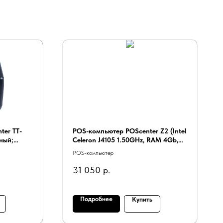
ter TT-
POS-компьютер POScenter Z2 (Intel
ный;
Celeron J4105 1.50GHz, RAM 4Gb,
диапазоне
SSD 128Gb) без ОС
POS-компьютер
net) черный
31 050
р.
Подробнее
Купить