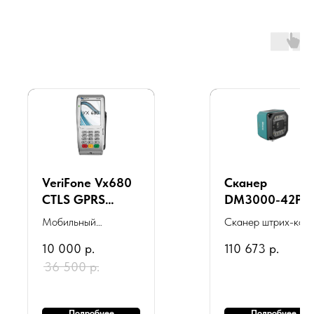
VeriFone Vx680
Сканер
CTLS GPRS
DM3000-42PR
мобильный POS-
(Ethernet, 4.2
Мобильный
Сканер штрих-код
терминал
МП , Фокусное
платежный терминал
10 000
р.
110 673
р.
расстояние 12
с возможностью
мм, 14 красных
36 500
р.
подключения через
светодиодов,
GPRS (Sim-карту).
100%
Подробнее
Подробнее