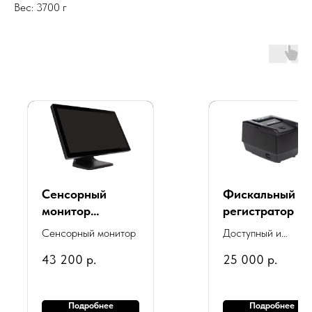
Вес: 3700 г
Сенсорный
Фискальный
монитор
регистратор К
POScenter
"РИТЕЙЛ-02Ф"
Сенсорный монитор
Доступный и
MEGA (21.5", P-
(У)
надежный
43 200
р.
25 000
р.
CAP, 16:9,
LAN/USB/COM 
фискальный
1920*1080,
раз. ДЯ
регистратор,
HDMI, VGA, без
(черный) без
который идеально
Подробнее
Подробнее
DVI, USB, Audio
ФН