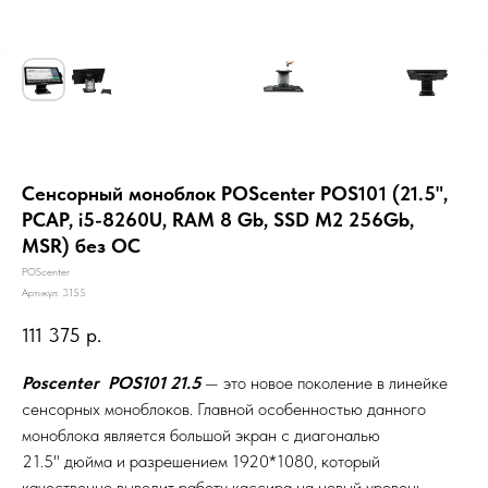
Сенсорный моноблок POScenter POS101 (21.5",
PCAP, i5-8260U, RAM 8 Gb, SSD M2 256Gb,
MSR) без ОС
POScenter
Артикул:
3155
111 375
р.
Poscenter POS101 21.5
— это новое поколение в линейке
сенсорных моноблоков. Главной особенностью данного
моноблока является большой экран с диагональю
21.5" дюйма и разрешением 1920*1080, который
качественно выводит работу кассира на новый уровень.