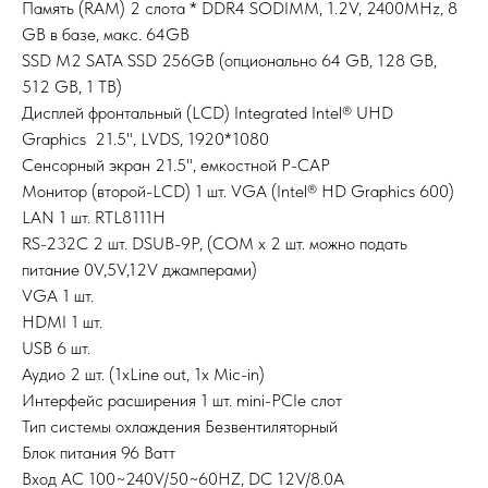
Память (RAM) 2 слота * DDR4 SODIMM, 1.2V, 2400MHz, 8
GB в базе, макс. 64GB
SSD M2 SATA SSD 256GB (опционально 64 GB, 128 GB,
512 GB, 1 TB)
Дисплей фронтальный (LCD) Integrated Intel® UHD
Graphics 21.5", LVDS, 1920*1080
Сенсорный экран 21.5", емкостной P-CAP
Монитор (второй-LCD) 1 шт. VGA (Intel® HD Graphics 600)
LAN 1 шт. RTL8111H
RS-232C 2 шт. DSUB-9P, (COM x 2 шт. можно подать
питание 0V,5V,12V джамперами)
VGA 1 шт.
HDMI 1 шт.
USB 6 шт.
Аудио 2 шт. (1xLine out, 1x Mic-in)
Интерфейс расширения 1 шт. mini-PCIe слот
Тип системы охлаждения Безвентиляторный
Блок питания 96 Ватт
Вход AC 100~240V/50~60HZ, DC 12V/8.0A