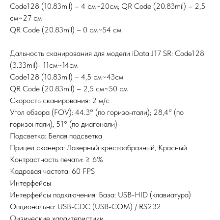
Code128 (10.83mil) – 4 см~20см; QR Code (20.83mil) – 2,5
см~27 см
QR Code (20.83mil) – 0 см~54 см
Дальность сканирования для модели iData J17 SR: Code128
(3.33mil)- 11см~14см
Code128 (10.83mil) – 4,5 см~43см
QR Code (20.83mil) – 2,5 см~50 см
Скорость сканирования: 2 м/с
Угол обзора (FOV): 44.3° (по горизонтали); 28,4° (по
горизонтали); 51° (по диагонали)
Подсветка: Белая подсветка
Прицел сканера: Лазерный крестообразный, Красный
Контрастность печати: ≥ 6%
Кадровая частота: 60 FPS
Интерфейсы
Интерфейсы подключения: База: USB-HID (клавиатура)
Опционально: USB-CDC (USB-COM) / RS232
Физические характеристики