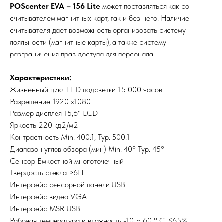
POScenter EVA – 156 Lite
может поставляться как со
считывателем магнитных карт, так и без него. Наличие
считывателя дает возможность организовать систему
лояльности (магнитные карты), а также систему
разграничения прав доступа для персонала.
Характеристики:
Жизненный цикл LED подсветки 15 000 часов
Разрешение 1920 x1080
Размер дисплея 15,6" LCD
Яркость 220 кд2/м2
Контрастность Min. 400:1; Typ. 500:1
Диапазон углов обзора (мин) Min. 40° Typ. 45°
Сенсор Емкостной многоточечный
Твердость стекла >6H
Интерфейс сенсорной панели USB
Интерфейс видео VGA
Интерфейс MSR USB
Рабочая температура и влажность -10 ~ 60 ° C, ≤65%