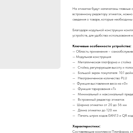
На этикетке будут напечатаны главные 
встроенному редактору этикеток, можно
сведения о товаре, которые необходимы 
Благодаря модульной конструкции компл
устройств, для удобства использования к
Ключевые особенности устройства:
— Область применения – самообслужива
— Модульная конструкция
— Металлическая платформа и стойка
— Стойка, регулирующая высоту и поло
— Большой экран покупателя 10.1 дюй
— Неограниченное количество PLU
— Функция выставления веса на «0»
— Функция тарирования «T»
— Минимальный и максимальный предел 
— Встроенный редактор этикеток
— Ширина этикетки от 20 до 56 мм
— Длина этикетки до 120 мм
— Печать штрих кодов EAN13 и QR код
Характеристики:
Составляющие комплекса Платформа, сто