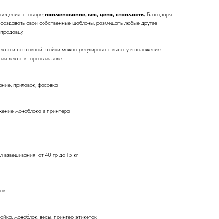
сведения о товаре:
наименование, вес, цена, стоимость.
Благодаря
 создавать свои собственные шаблоны, размещать любые другие
продавцу.
екса и составной стойки можно регулировать высоту и положение
омплекса в торговом зале.
ние, прилавок, фасовка
жение моноблока и принтера
м
взвешивания от 40 гр до 15 кг
ов
йка, моноблок, весы, принтер этикеток