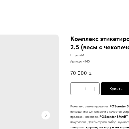
Комплекс этикетиро
2.5 (весы с чекопеч
Штрих-М
Артикул:
4145
70 000
р.
Купить
Комплекс этикетирования
POScenter 
помещениях для фасовки в качестве уст
продажей на кассе.
POScenter SMART 
покупателя. Для быстрого выбор нужного
товар по группе, по коду и по карт