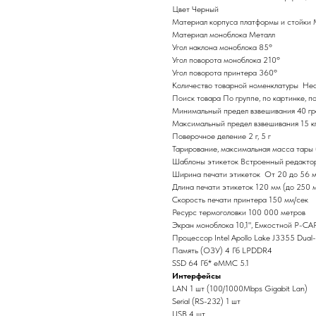
Цвет Черный
Материал корпуса платформы и стойки 
Материал моноблока Металл
Угол наклона моноблока 85º
Угол поворота моноблока 210º
Угол поворота принтера 360º
Количество товарной номенклатуры Нео
Поиск товара По группе, по картинке, по
Минимальный предел взвешивания 40 г
Максимальный предел взвешивания 15 к
Поверочное деление 2 г, 5 г
Тарирование, максимальная масса тары
Шаблоны этикеток Встроенный редакто
Ширина печати этикеток От 20 до 56 
Длина печати этикеток 120 мм (до 250 
Скорость печати принтера 150 мм/сек
Ресурс термоголовки 100 000 метров
Экран моноблока 10,1", Eмкостной P-CA
Процессор Intel Apollo Lake J3355 Dual-
Память (ОЗУ) 4 Гб LPDDR4
SSD 64 Гб* eMMC 5.1
Интерфейсы
LAN 1 шт (100/1000Mbps Gigabit Lan)
Serial (RS-232) 1 шт
USB 4 шт