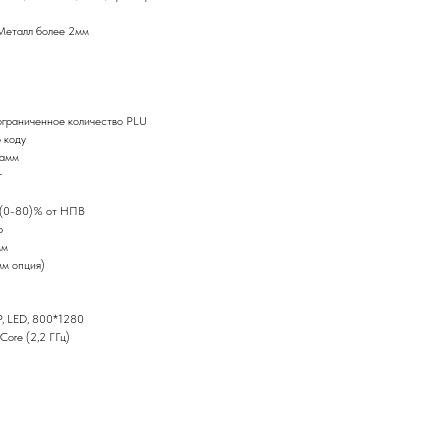
Металл более 2мм
граниченное количество PLU
 коду
рамм
г
 (0-80)% от НПВ
р
мм
мм опция)
P, LED, 800*1280
Core (2,2 ГГц)