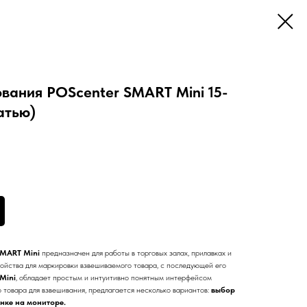
вания POScenter SMART Mini 15-
атью)
SMART Mini
предназначен для работы в торговых залах, прилавках и
ройства для маркировки взвешиваемого товара, с последующей его
Mini
, обладает простым и интуитивно понятным интерфейсом
 товара для взвешивания, предлагается несколько вариантов:
выбор
инке на мониторе.