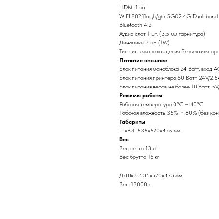
HDMI 1 шт
WIFI 802.11ac/b/g/n 5G&2.4G Dual-band
Bluetooth 4.2
Аудио слот 1 шт. (3.5 мм гарнитура)
Динамики 2 шт. (1W)
Тип системы охлаждения Безвентилятор
Питание внешнее
Блок питания моноблока 24 Ватт, вход
Блок питания принтера 60 Ватт, 24V/2.5
Блок питания весов не более 10 Ватт, 5V
Режимы работы
Рабочая температура 0°С ~ 40°С
Рабочая влажность 35% ~ 80% (без кон
Габариты
ШхВхГ 535х570х475 мм
Вес
Вес нетто 13 кг
Вес брутто 16 кг
ДxШxВ: 535x570x475 мм
Вес: 13000 г