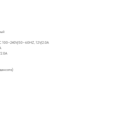
ный
 AC 100~240V/50~60HZ, 12V/2.0A
A
/2.0A
денсата)