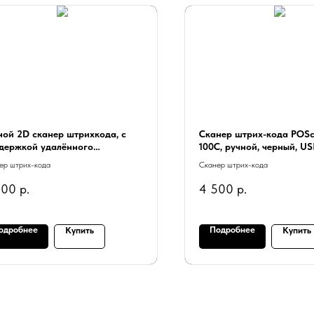
ной 2D сканер штрихкода, с
Сканер штрих-кода POSc
держкой удалённого
100C, ручной, черный, US
авления POScenter "Stellar"
2.0 м
ер штрих-кода
Сканер штрих-кода
200
р.
4 500
р.
одробнее
Подробнее
Купить
Купить