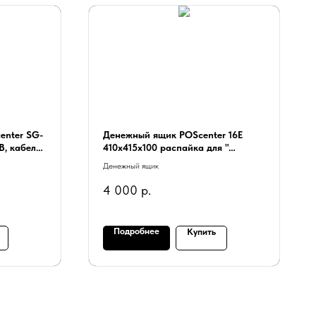
enter SG-
Денежный ящик POScenter 16E
B, кабель
410x415x100 распайка для "
ШТРИХ-М", белый
Денежный ящик
4 000
р.
Подробнее
Купить