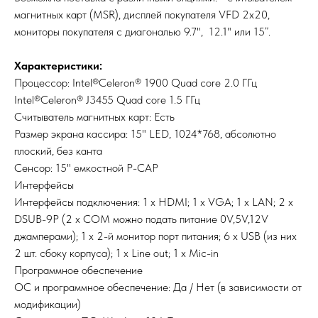
магнитных карт (MSR), дисплей покупателя VFD 2x20,
мониторы покупателя с диагональю 9.7", 12.1" или 15”.
Характеристики:
Процессор: Intel®Celeron® 1900 Quad core 2.0 ГГц
Intel®Celeron® J3455 Quad core 1.5 ГГц
Считыватель магнитных карт: Есть
Размер экрана кассира: 15" LED, 1024*768, абсолютно
плоский, без канта
Сенсор: 15" емкостной P-CAP
Интерфейсы
Интерфейсы подключения: 1 х HDMI; 1 х VGA; 1 х LAN; 2 х
DSUB-9P (2 х COM можно подать питание 0V,5V,12V
джамперами); 1 х 2-й монитор порт питания; 6 х USB (из них
2 шт. сбоку корпуса); 1 х Line out; 1 х Mic-in
Программное обеспечение
ОС и программное обеспечение: Да / Нет (в зависимости от
модификации)