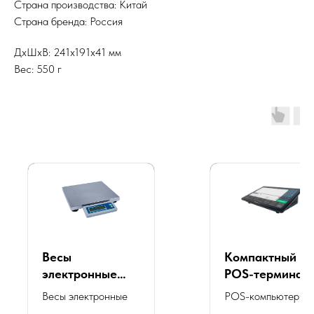
Страна производства: Китай
Страна бренда: Россия
ДxШxВ: 241x191x41 мм
Вес: 550 г
Весы
Компактный
электронные
POS-терминал
POScenter Slim
POScenter Wise
Весы электронные
POS-компьютер
300 6-1.2 ДП1 Ю
Lite 2V2 (10.1",