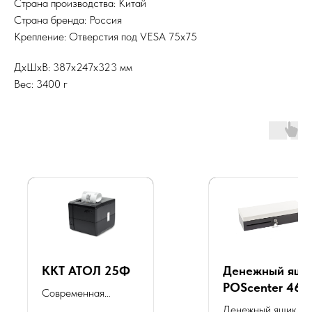
Страна производства: Китай
Страна бренда: Россия
Крепление: Отверстия под VESA 75x75
ДxШxВ: 387x247x323 мм
Вес: 3400 г
ККТ АТОЛ 25Ф
Денежный ящи
POScenter 460
Современная
460x170x103,
онлайн касса,
Денежный ящик