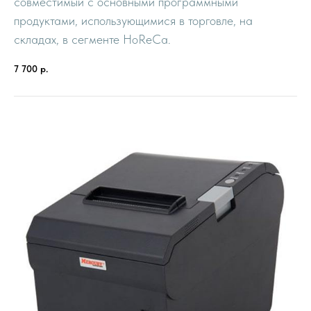
совместимый с основными программными
продуктами, использующимися в торговле, на
складах, в сегменте HoReCa.
7 700
р.