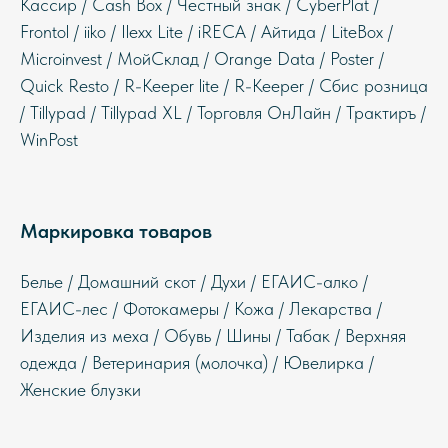
Кассир / Cash Box / Честный знак / CyberPlat /
Frontol / iiko / Ilexx Lite / iRECA / Айтида / LiteBox /
Microinvest / МойСклад / Orange Data / Poster /
Quick Resto / R-Keeper lite / R-Keeper / Сбис розница
/ Tillypad / Tillypad XL / Торговля ОнЛайн / Трактиръ /
WinPost
Маркировка товаров
Белье / Домашний скот / Духи / ЕГАИС-алко /
ЕГАИС-лес / Фотокамеры / Кожа / Лекарства /
Изделия из меха / Обувь / Шины / Табак / Верхняя
одежда / Ветеринария (молочка) / Ювелирка /
Женские блузки