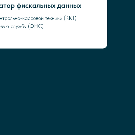
атор фискальных данных
нтрольно-кассовой техники (ККТ)
овую службу (ФНС)