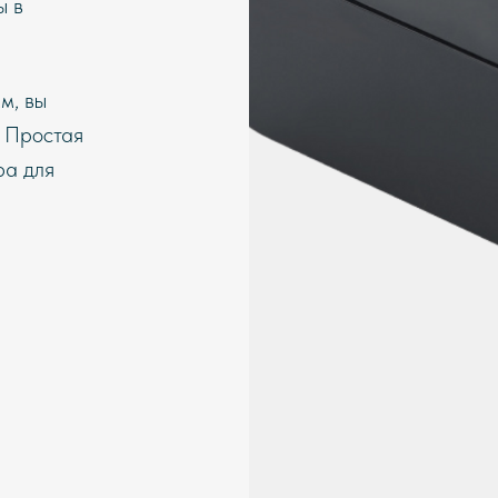
ы в
м, вы
. Простая
ра для