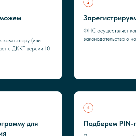
оможем
Зарегистрируе
ФНС осуществляет ко
законодательства о на
к компьютеру (или
ает с ДККТ версии 10
грамму для
Подберем PIN-п
ия