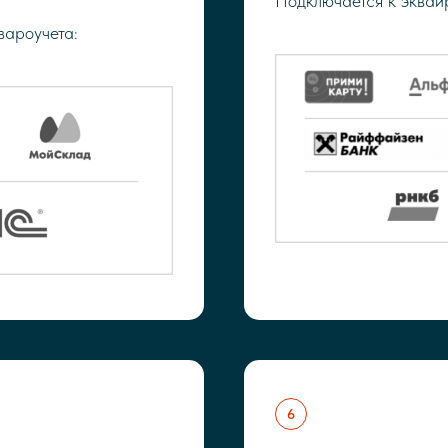
Подключается к эквай
вароучета: