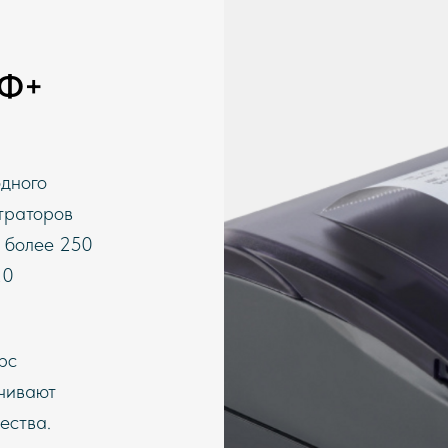
0Ф+
дного
траторов
 более 250
20
рс
ечивают
ества.