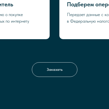
итель
Подберем опер
ию о покупке
Передает данные с ко
ых по интернету
в Федеральную налог
Заказать